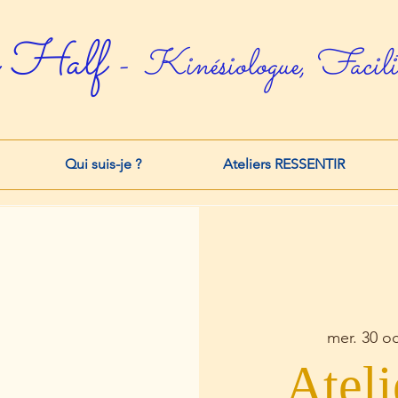
 Half
- Kinésiologue, Facilit
Qui suis-je ?
Ateliers RESSENTIR
mer. 30 oc
Atel