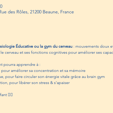
00
Rue des Rôles, 21200 Beaune, France
siologie Éducative ou la gym du cerveau
 : mouvements doux et 
r le cerveau et ses fonctions cognitives pour améliorer ses capa
ant pourra apprendre à : 
n, pour améliorer sa concentration et sa mémoire
e, pour faire circuler son énergie vitale grâce au brain gym
tion, pour libérer son stress & s'apaiser
t 🧘‍♀️​