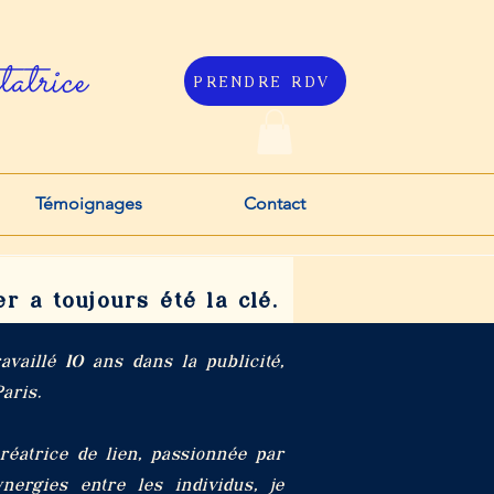
atrice
PRENDRE RDV
Témoignages
Contact
 a toujours été la clé.
aillé 10 ans dans la publicité,
aris.
rice de lien, passionnée par
nergies entre les individus, je